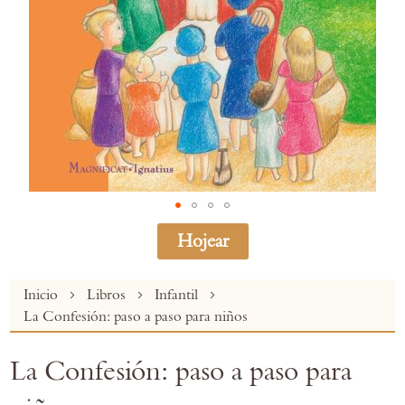
Hojear
Skip
Inicio
Libros
Infantil
to
La Confesión: paso a paso para niños
the
beginning
La Confesión: paso a paso para
of
the