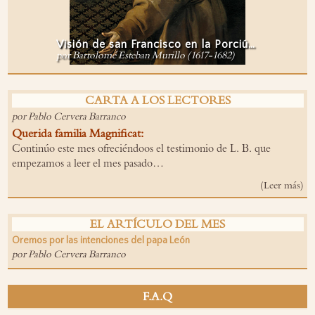
Visión de san Francisco en la Porciúncula
por Bartolomé Esteban Murillo (1617-1682)
CARTA A LOS LECTORES
por Pablo Cervera Barranco
Q
uerida familia
Magnificat
:
Continúo este mes ofreciéndoos el testimonio de L. B. que
empezamos a leer el mes pasado…
(Leer más)
EL ARTÍCULO DEL MES
Oremos por las intenciones del papa León
por Pablo Cervera Barranco
F.A.Q